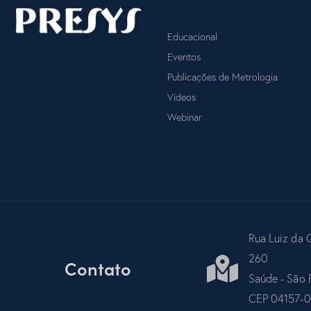
Educacional
Eventos
Publicações de Metrologia
Vídeos
Webinar
Rua Luiz da 
260
Contato
Saúde - São 
CEP 04157-