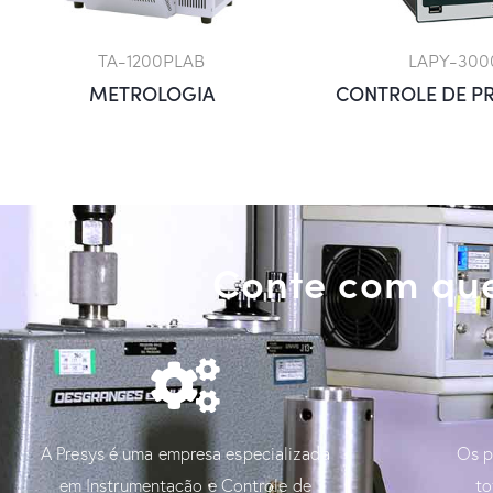
TA-1200PLAB
LAPY-300
METROLOGIA
CONTROLE DE P
Conte com que
A Presys é uma empresa especializada
Os p
em Instrumentação e Controle de
to