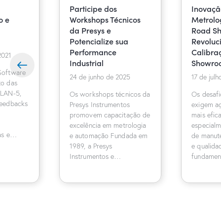
Participe dos
Inovaçã
o e
Workshops Técnicos
Metrolo
da Presys e
Road S
Potencialize sua
Revoluc
Performance
Calibra
2021
Industrial
Showro
Software
24 de junho de 2025
17 de jul
o das
PLAN-5,
Os workshops técnicos da
Os desafi
feedbacks
Presys Instrumentos
exigem a
promovem capacitação de
mais efic
excelência em metrologia
especialm
nas e…
e automação Fundada em
de manut
1989, a Presys
e qualida
Instrumentos e…
fundamen