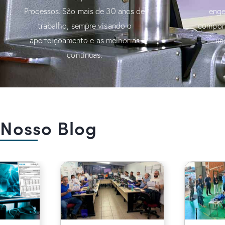
Processos. São mais de 30 anos de
enge
trabalho, sempre visando o
compon
aperfeiçoamento e as melhorias
un
contínuas.
Nosso Blog