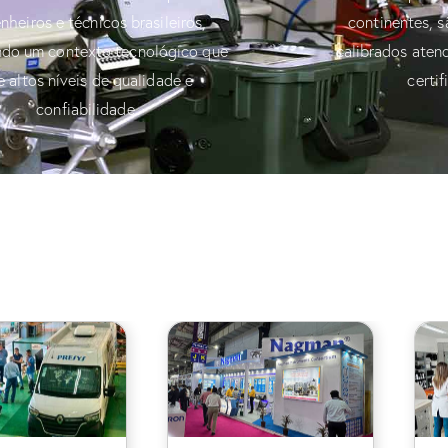
nheiros e técnicos brasileiros,
continentes, s
do um contexto tecnológico que
calibrados aten
e altos níveis de qualidade e
certif
confiabilidade.