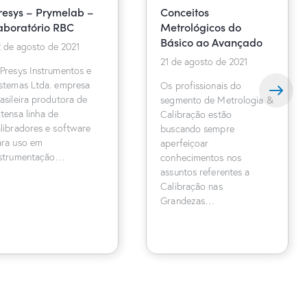
resys – Prymelab –
Conceitos
aboratório RBC
Metrológicos do
Básico ao Avançado
 de agosto de 2021
21 de agosto de 2021
Presys Instrumentos e
istemas Ltda. empresa
Os profissionais do
asileira produtora de
segmento de Metrologia &
tensa linha de
Calibração estão
libradores e software
buscando sempre
ara uso em
aperfeiçoar
nstrumentação…
conhecimentos nos
assuntos referentes a
Calibração nas
Grandezas…