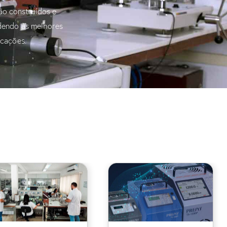
ão construídos e
dendo às melhores
icações.