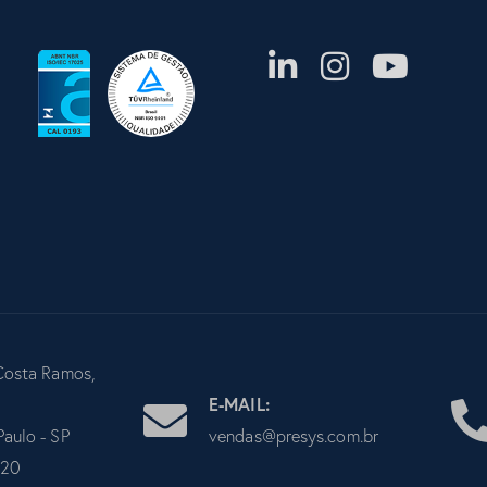
Costa Ramos,
E-MAIL:
Paulo - SP
vendas@presys.com.br
020