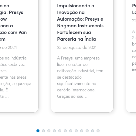
o na
Impulsionando a
P
gia: Presys
Inovação na
L
how
Automação: Presys e
22
iona a
Nagman Instruments
ção com Van
Fortalecem sua
A 
S
om
Parceria na Índia
br
ho de 2024
23 de agosto de 2021
ex
ca
os na indústria
A Presys, uma empresa
p
ções cada vez
líder no setor de
i
azes,
calibração industrial, tem
ente nas áreas
se destacado
enção, segurança
significativamente no
de. É
cenário internacional.
tal…
Graças ao seu…