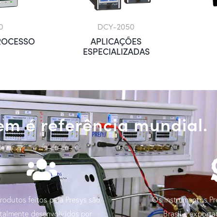
0
DCY-2050
ROCESSO
APLICAÇÕES
ESPECIALIZADAS
m é referência mundial.
rodutos feitos pela Presys são
Os instrumentos Pr
talmente desenvolvidos por
Brasil e export