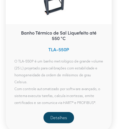
Banho Térmico de Sal Liquefeito até
550 °C
TLA-550P
O TLA-550P é um banho metrológico de grande volume
(25 L) projetado para calibrações com estabilidade e
homogeneidade da ordem de milésimos de grau
Celsius.
Com controle automatizado por software avançado, o
sistema executa tarefas, calcula incertezas, emite
certificados e se comunica via HART® e PROFIBUS®.
Detalhes