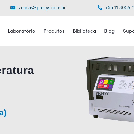
vendas@presys.com.br
+55 11 3056-
Laboratório
Produtos
Biblioteca
Blog
Supo
ratura
a)