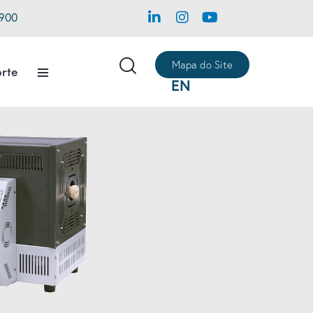
1900
Mapa do Site
rte
EN