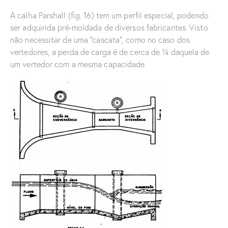
A calha Parshall (fig. 16) tem um perfil especial, podendo
ser adquirida pré-moldada de diversos fabricantes. Visto
não necessitar de uma “cascata”, como no caso dos
vertedores, a perda de carga é de cerca de ¼ daquela de
um vertedor com a mesma capacidade.