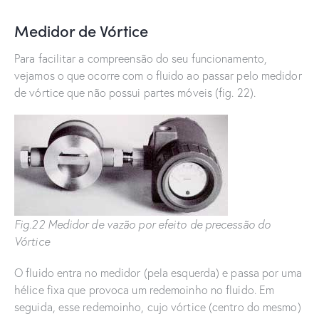
Medidor de Vórtice
Para facilitar a compreensão do seu funcionamento,
vejamos o que ocorre com o fluido ao passar pelo medidor
de vórtice que não possui partes móveis (fig. 22).
Fig.22 Medidor de vazão por efeito de precessão do
Vórtice
O fluido entra no medidor (pela esquerda) e passa por uma
hélice fixa que provoca um redemoinho no fluido. Em
seguida, esse redemoinho, cujo vórtice (centro do mesmo)