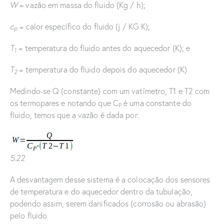
W
= vazão em massa do fluido (Kg / h);
c
= calor específico do fluido (j / KG K);
p
T
= temperatura do fluido antes do aquecedor (K); e
1
T
= temperatura do fluido depois do aquecedor (K)
2
Medindo-se Q (constante) com um vatímetro, T1 e T2 com
os termopares e notando que C
é uma constante do
P
fluido, temos que a vazão é dada por:
5.22
A desvantagem desse sistema é a colocação dos sensores
de temperatura e do aquecedor dentro da tubulação,
podendo assim, serem danificados (corrosão ou abrasão)
pelo fluido.