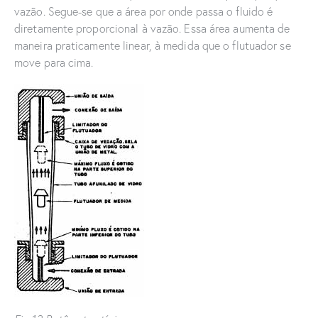
vazão. Segue-se que a área por onde passa o fluido é
diretamente proporcional à vazão. Essa área aumenta de
maneira praticamente linear, à medida que o flutuador se
move para cima.