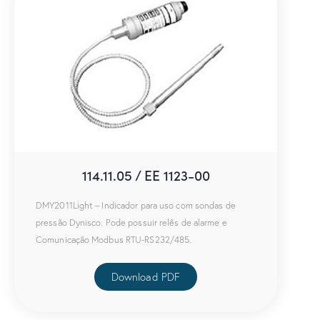
114.11.05 / EE 1123-00
DMY2011Light – Indicador para uso com sondas de
pressão Dynisco. Pode possuir relês de alarme e
Comunicação Modbus RTU-RS232/485.
Download PDF