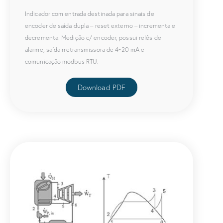
Indicador com entrada destinada para sinais de
encoder de saída dupla – reset externo – incrementa e
decrementa. Medição c/ encoder, possui relês de
alarme, saída rretransmissora de 4~20 mA e
comunicação modbus RTU.
Download PDF