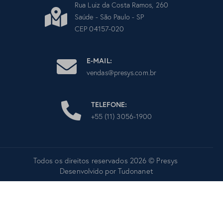
Rua Luiz da Costa Ramos, 260
Saúde - São Paulo - SP
CEP 04157-020
E-MAIL:
vendas@presys.com.br
TELEFONE:
+55 (11) 3056-1900
Todos os direitos reservados 2026 © Presys
Desenvolvido por
Tudonanet