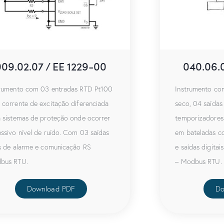
009.02.07 / EE 1229-00
040.06.0
trumento com 03 entradas RTD Pt100
Instrumento co
corrente de excitação diferenciada
seco, 04 saídas 
 sistemas de proteção onde ocorrer
temporizadores
ssivo nível de ruído. Com 03 saídas
em bateladas c
s de alarme e comunicação RS
e saídas digita
bus RTU.
– Modbus RTU.
Download PDF
Do