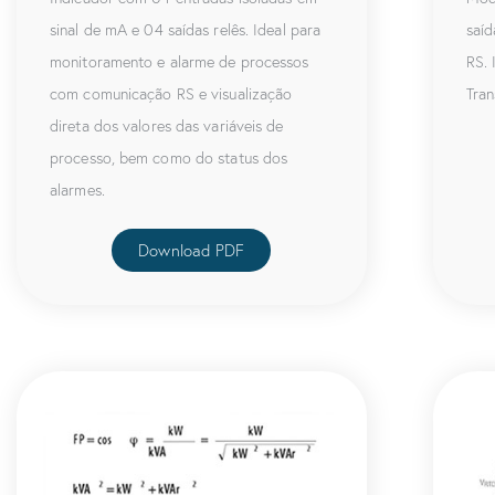
sinal de mA e 04 saídas relês. Ideal para
saíd
monitoramento e alarme de processos
RS. 
com comunicação RS e visualização
Tran
direta dos valores das variáveis de
processo, bem como do status dos
alarmes.
Download PDF