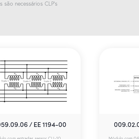
s são necessários CLP’s
059.09.06 / EE 1194-00
009.02.
ulo com entradas sensor CU-10,
Módulo com 06 