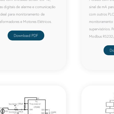
as digitais de alarme e comunicação
sinal de mA para
Ideal para monitoramento de
com outros PLCs
sformadores e Motores Elétricos.
monitoramento 
supervisórios. 
Download PDF
Modbus RS232
Do