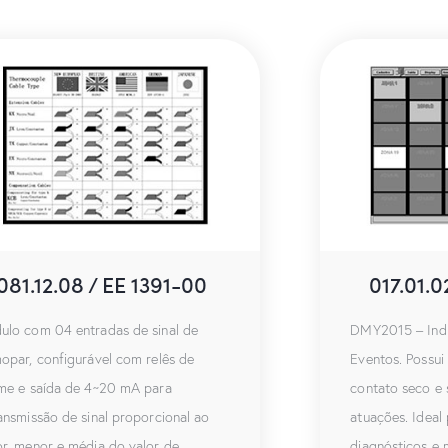
081.12.08 / EE 1391-00
017.01.
ulo com 04 entradas de sinal de
DMY2015 – Indi
opar, configurável com relês de
Eventos. Possui 
rme e saída de 4~20 mA para
contato seco e 
ansmissão de sinal proporcional ao
atuações. Ideal
r, menor e média do valor de
diagnósticos e