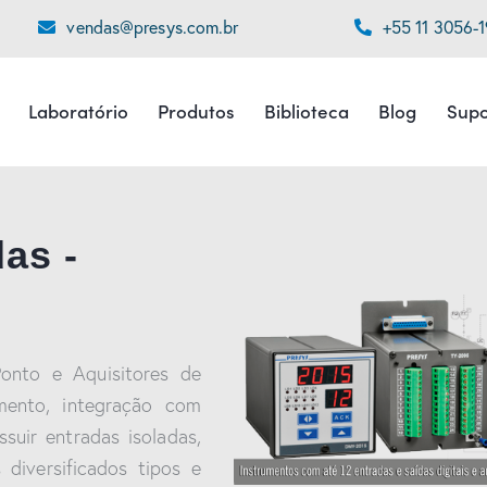
vendas@presys.com.br
+55 11 3056-
Laboratório
Produtos
Biblioteca
Blog
Supo
as -
s
Ponto e Aquisitores de
mento, integração com
suir entradas isoladas,
diversificados tipos e