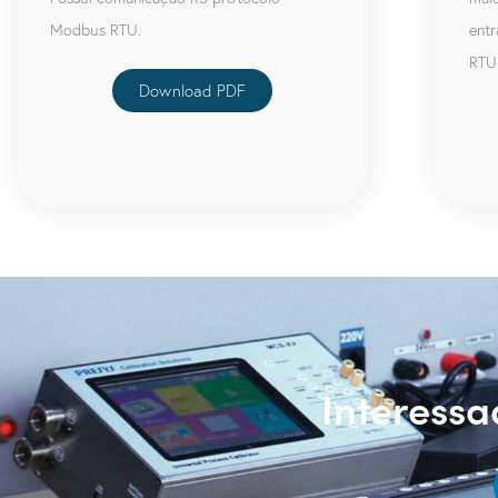
Modbus RTU.
ent
RTU 
Download PDF
Interess