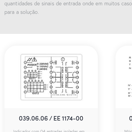
quantidades de sinais de entrada onde em muitos caso
para a solução.
039.06.06 / EE 1174-00
Indicador com 04 entradas isoladas em
Mód