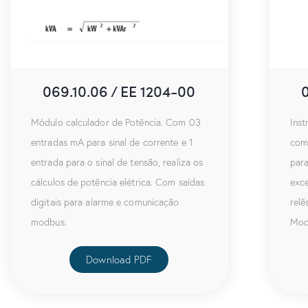
069.10.06 / EE 1204-00
Módulo calculador de Potência. Com 03
Ins
entradas mA para sinal de corrente e 1
com 
entrada para o sinal de tensão, realiza os
para
cálculos de potência elétrica. Com saídas
exce
digitais para alarme e comunicação
relê
modbus.
Mod
Download PDF