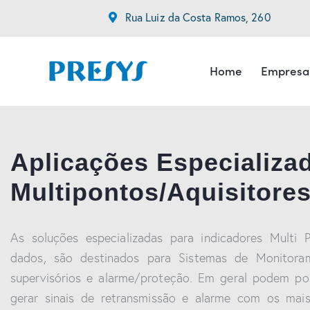
Rua Luiz da Costa Ramos, 260
Home
Empresa
Aplicações Especializad
Multipontos/Aquisitore
As soluções especializadas para indicadores Multi 
dados, são destinados para Sistemas de Monitora
supervisórios e alarme/proteção. Em geral podem pos
gerar sinais de retransmissão e alarme com os mais 