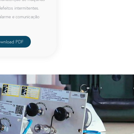
efeitos intermitentes.
 alarme e comunicação
wnload PDF