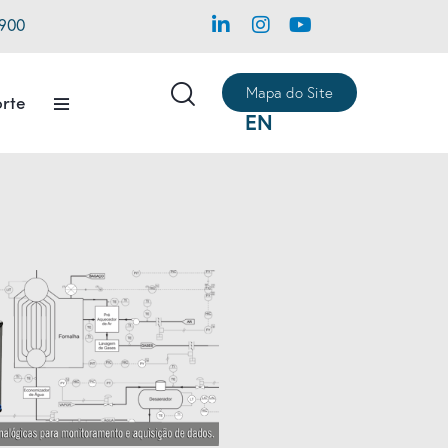
1900
Mapa do Site
rte
EN