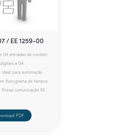
7 / EE 1259-00
m 04 entradas de contato
digitais e 04
. Ideal para automação
om fluxograma de tempos
is. Possui comunicação RS
wnload PDF