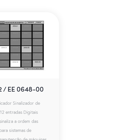
02 / EE 0648-00
cador Sinalizador de
12 entradas Digitais
sinaliza a ordem das
 para sistemas de
 manutenção de máquinas