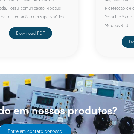
rada. Possui comunicação Modbus
e detecção de d
para integração com supervisórios.
Possui relês de
Modbus RTU.
Download PDF
Do
ado em nossos produtos?
Entre em contato conosco