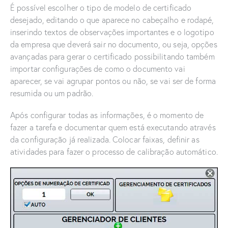
É possível escolher o tipo de modelo de certificado
desejado, editando o que aparece no cabeçalho e rodapé,
inserindo textos de observações importantes e o logotipo
da empresa que deverá sair no documento, ou seja, opções
avançadas para gerar o certificado possibilitando também
importar configurações de como o documento vai
aparecer, se vai agrupar pontos ou não, se vai ser de forma
resumida ou um padrão.
Após configurar todas as informações, é o momento de
fazer a tarefa e documentar quem está executando através
da configuração já realizada. Colocar faixas, definir as
atividades para fazer o processo de calibração automático.