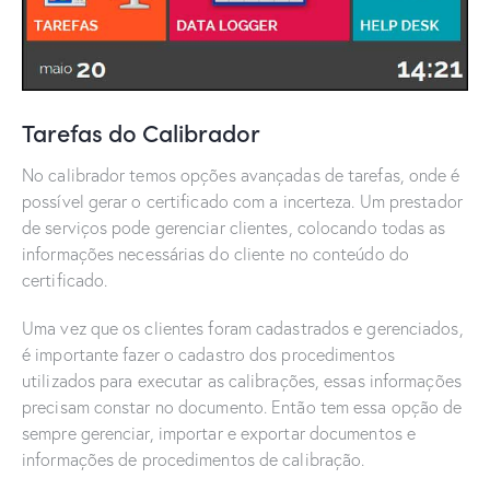
Tarefas do Calibrador
No calibrador temos opções avançadas de tarefas, onde é
possível gerar o certificado com a incerteza. Um prestador
de serviços pode gerenciar clientes, colocando todas as
informações necessárias do cliente no conteúdo do
certificado.
Uma vez que os clientes foram cadastrados e gerenciados,
é importante fazer o cadastro dos procedimentos
utilizados para executar as calibrações, essas informações
precisam constar no documento. Então tem essa opção de
sempre gerenciar, importar e exportar documentos e
informações de procedimentos de calibração.