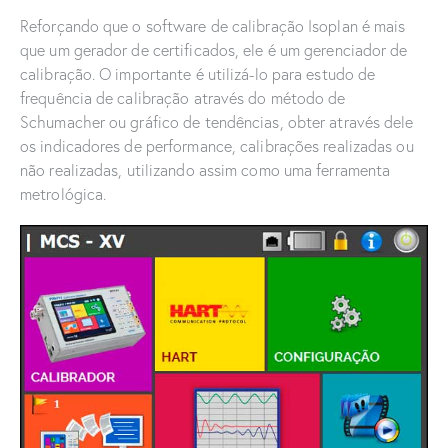
Reforçando que o software de calibração Isoplan é mais
que um gerador de certificados, ele é um gerenciador de
calibração. O importante é utilizá-lo para estudo de
frequência de calibração através do método de
Schumacher ou gráfico de tendências, obter através dele
os indicadores de performance, calibrações realizadas ou
não realizadas, utilizando assim como uma ferramenta
metrológica.