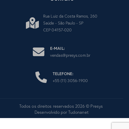
Rua Luiz da Costa Ramos, 260
Saúde - São Paulo - SP
CEP 04157-020
E-MAIL:
vendas@presys.com.br
TELEFONE:
+55 (11) 3056-1900
Todos os direitos reservados 2026 © Presys
Desenvolvido por
Tudonanet