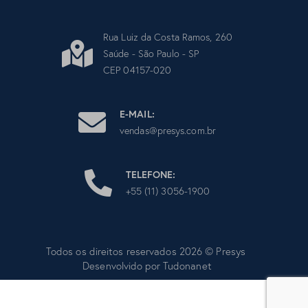
Rua Luiz da Costa Ramos, 260
Saúde - São Paulo - SP
CEP 04157-020
E-MAIL:
vendas@presys.com.br
TELEFONE:
+55 (11) 3056-1900
Todos os direitos reservados 2026 © Presys
Desenvolvido por
Tudonanet