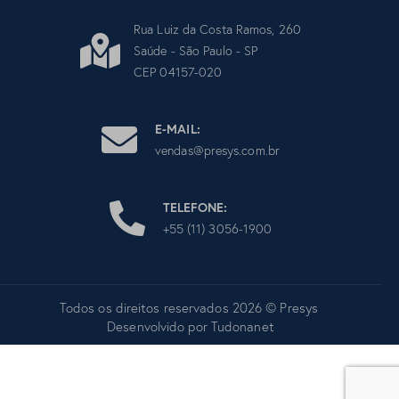
Rua Luiz da Costa Ramos, 260
Saúde - São Paulo - SP
CEP 04157-020
E-MAIL:
vendas@presys.com.br
TELEFONE:
+55 (11) 3056-1900
Todos os direitos reservados 2026 © Presys
Desenvolvido por
Tudonanet