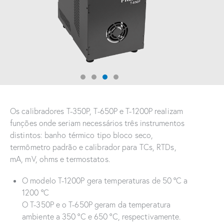
Os calibradores T-350P, T-650P e T-1200P realizam
funções onde seriam necessários três instrumentos
distintos: banho térmico tipo bloco seco,
termômetro padrão e calibrador para TCs, RTDs,
mA, mV, ohms e termostatos.
O modelo T-1200P gera temperaturas de 50 °C a
1200 °C
O T-350P e o T-650P geram da temperatura
ambiente a 350 °C e 650 °C, respectivamente.