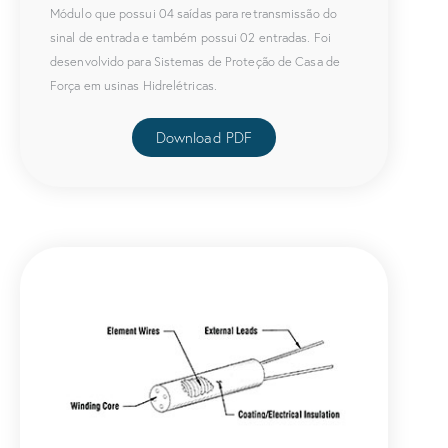
Módulo que possui 04 saídas para retransmissão do
sinal de entrada e também possui 02 entradas. Foi
desenvolvido para Sistemas de Proteção de Casa de
Força em usinas Hidrelétricas.
Download PDF