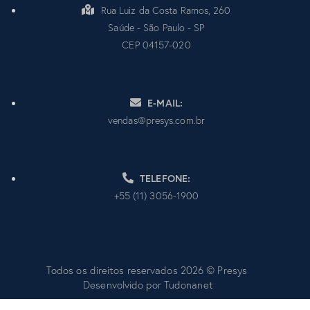
Rua Luiz da Costa Ramos, 260
Saúde - São Paulo - SP
CEP 04157-020
E-MAIL:
vendas@presys.com.br
TELEFONE:
+55 (11) 3056-1900
Todos os direitos reservados 2026 © Presys
Desenvolvido por
Tudonanet