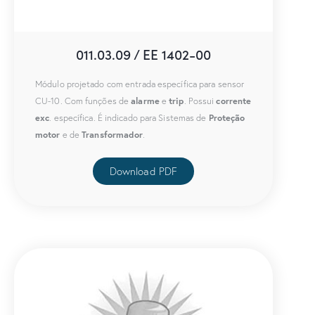
011.03.09 / EE 1402-00
Módulo projetado com entrada específica para sensor
alarme
trip
corrente
CU-10. Com funções de
e
. Possui
exc
Proteção
. específica. É indicado para Sistemas de
motor
Transformador
e de
.
Download PDF