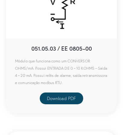
051.05.03 / EE 0805-00
Módulo que funciona como um CONVERSOR
OHMS/mA. Possui ENTRADA DE 0 ~ 10 KOHMS – Saída
4 ~ 20 mA. Possui relês de alarme, saída retransmissora
e comunicação modbus RTU.
Download PDF