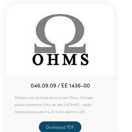
046.09.09 / EE 1436-00
Módulo com entrada de sinal em Ohms. Entrada
potenciométrica 3 fior de até 5 KOHMS – saída
retransmissora de 4 a 20 mA e alarme e dif.
Download PDF